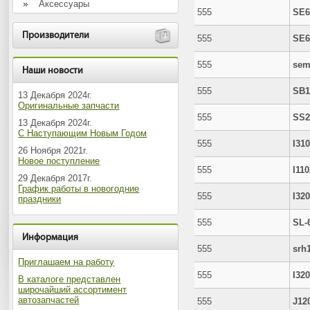
Аксессуары
555
SE6
Производители
555
SE6
555
sem
Наши новости
555
SB1
13 Декабря 2024г.
Оригинальные запчасти
555
SS2
13 Декабря 2024г.
С Наступающим Новым Годом
555
I31
26 Ноября 2021г.
Новое поступление
555
I11
29 Декабря 2017г.
График работы в новогодние
555
I32
праздники
555
SL-
Информация
555
srh
Приглашаем на работу
555
I32
В каталоге представлен
широчайший ассортимент
автозапчастей
555
J12