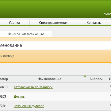
г.Мо
Уценка
Спецпредложения
Контакты
Поиск по каталогам on-line
по номеру
омер
Наименование
Аналоги
MA13
автозапчасть по каталогу
0203
Деталь
722r
наконечник рулевой