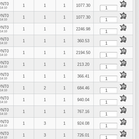
VNT0
1
1
1
1077.30
14:10
VNT0
1
1
1
1077.30
14:10
VNT0
1
1
1
2246.98
14:10
VNT0
1
1
1
360.53
14:10
VNT0
1
1
1
2194.50
14:10
VNT0
1
1
1
213.20
14:10
VNT0
1
1
1
366.41
14:10
VNT0
1
2
1
684.46
14:10
VNT0
1
1
1
940.04
14:10
VNT0
1
1
1
767.16
14:10
VNT0
1
3
1
924.08
14:10
VNT0
1
3
1
726.01
14:10