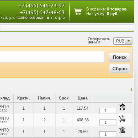
+7 (495) 646-23-97
В корзине:
0 товаров
+7(495) 647-48-63
На сумму:
0 руб.
сква, ул. Южнопортовая, д.7, стр.6
Отображать
RUB
цены в:
1
Склад
Кратн.
Налич.
Срок
Цена
VNT0
1
1
1
117.54
14:10
VNT0
1
2
1
408.58
14:10
VNT0
1
1
1
26.60
14:10