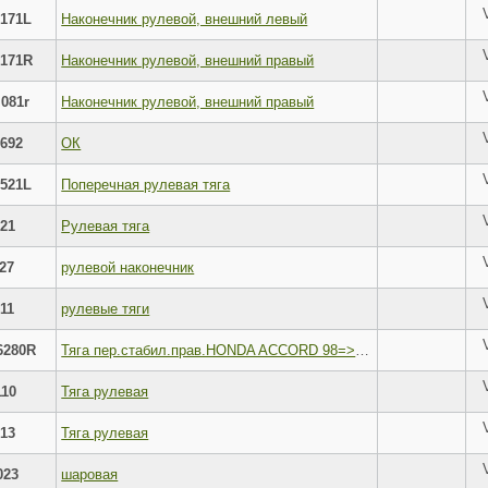
171L
Наконечник рулевой, внешний левый
171R
Наконечник рулевой, внешний правый
081r
Наконечник рулевой, внешний правый
692
ОК
521L
Поперечная рулевая тяга
021
Рулевая тяга
027
рулевой наконечник
011
рулевые тяги
6280R
Тяга пер.стабил.прав.HONDA ACCORD 98=>; 51320-S84-A01
110
Тяга рулевая
013
Тяга рулевая
023
шаровая