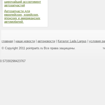
широчайший ассортимент
автозапчастей
Автозапчасти для
европейских, корейских,
японских и американских
автомобилей.
главная
|
наши новости
|
автоновости
|
Каталог Lada Largus
|
условия р
© Copyright 2011 pointparts.ru Все права защищены.
т
0.57330298423767