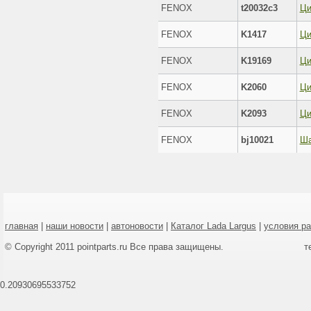
FENOX
t20032c3
FENOX
K1417
FENOX
K19169
FENOX
K2060
FENOX
K2093
FENOX
bj10021
главная
|
наши новости
|
автоновости
|
Каталог Lada Largus
|
условия р
© Copyright 2011 pointparts.ru Все права защищены.
т
0.20930695533752