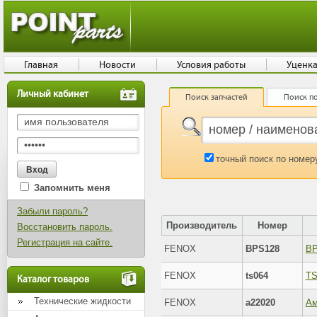
Главная
Новости
Условия работы
Уценк
Личный кабинет
Поиск запчастей
Поиск по
точный поиск по номер
Запомнить меня
Забыли пароль?
Производитель
Номер
Восстановить пароль.
Регистрация на сайте.
FENOX
BPS128
FENOX
ts064
TS
Каталог товаров
Технические жидкости
FENOX
a22020