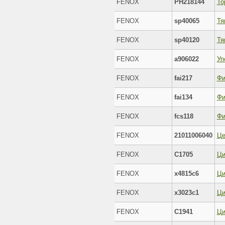
FENOX
PH218144
То
FENOX
sp40065
FENOX
sp40120
FENOX
a906022
Уп
FENOX
fai217
Фи
FENOX
fai134
Фи
FENOX
fcs118
Фи
FENOX
21011006040
Це
FENOX
C1705
Ци
FENOX
x4815c6
FENOX
x3023c1
FENOX
C1941