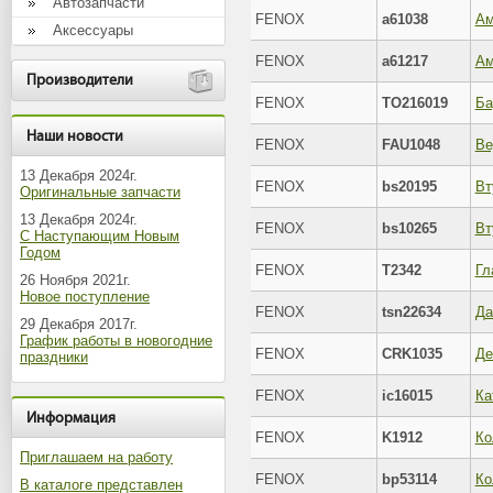
Автозапчасти
FENOX
a61038
Аксессуары
FENOX
a61217
Производители
FENOX
TO216019
Наши новости
FENOX
FAU1048
Ве
13 Декабря 2024г.
FENOX
bs20195
Оригинальные запчасти
13 Декабря 2024г.
FENOX
bs10265
С Наступающим Новым
Годом
FENOX
T2342
Гл
26 Ноября 2021г.
Новое поступление
FENOX
tsn22634
29 Декабря 2017г.
График работы в новогодние
FENOX
CRK1035
Де
праздники
FENOX
ic16015
Ка
Информация
FENOX
K1912
Ко
Приглашаем на работу
FENOX
bp53114
Ко
В каталоге представлен