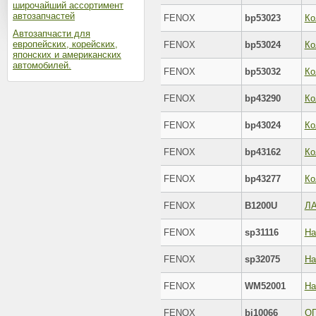
широчайший ассортимент
автозапчастей
FENOX
bp53023
Автозапчасти для
европейских, корейских,
FENOX
bp53024
японских и американских
автомобилей.
FENOX
bp53032
FENOX
bp43290
FENOX
bp43024
FENOX
bp43162
FENOX
bp43277
FENOX
B1200U
Л
FENOX
sp31116
На
FENOX
sp32075
FENOX
WM52001
FENOX
bj10066