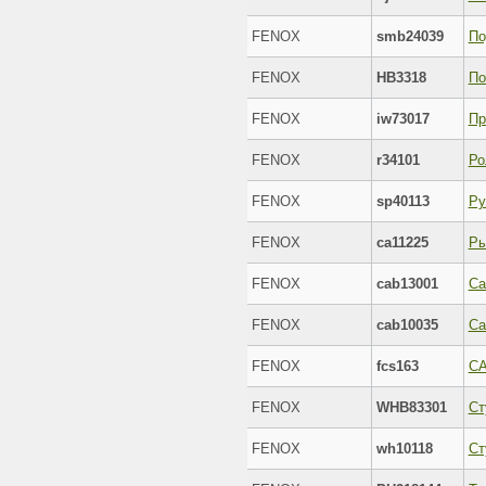
FENOX
smb24039
По
FENOX
HB3318
FENOX
iw73017
FENOX
r34101
Ро
FENOX
sp40113
Ру
FENOX
ca11225
FENOX
cab13001
Са
FENOX
cab10035
FENOX
fcs163
С
FENOX
WHB83301
Ст
FENOX
wh10118