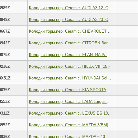
8989Z
Колодки торм.пер. Ceramic. AUDI A3 12- Q3 (F3B) 18- VW Golf VII 12- CADDY IV вэн (SAB, SAJ) 15- SKO
8849Z
Колодки торм.пер. Ceramic. AUDI A3 20- Q3 19- VW Colf VII 12- Passat B7 B8 14- CC 11- Tig
8667Z
Колодки торм.пер. Ceramic. CHEVROLET Cruze 09- Orlando 11- , OPEL Astra (GTC 11- H 06- J 09- ) Mo
8942Z
Колодки торм.пер. Ceramic. CITROEN Berlingo 08- C4 09- DS4 11- , Peugeot 5008 09- Partner 08-
9075Z
Колодки торм.пер. Ceramic. ELANTRA IV седан (HD), 11 05 -.Tucson 15- , Kia Sportage 15 -
9236Z
Колодки торм.пер. Ceramic. HILUX VIII 15 -
8X51Z
Колодки торм.пер. Ceramic. HYUNDAI Solaris 17- KIA Rio 17-
9035Z
Колодки торм.пер. Ceramic. KIA SPORTAGE IV (QL, QLE) 15- SPORTAGE V (NQ5) 21- OPTIMA (JF) 15- OPTIMA
8553Z
Колодки торм.пер. Ceramic. LADA Largus 12- VESTA (GFL_) 15- XRAY (GAB_) 16- RENAULT Logan Duster 07
9311Z
Колодки торм.пер. Ceramic. LEXUS ES 18- UX 18- TOYOTA Camri (V70)18- Rav IV 18-
8952Z
Колодки торм.пер. Ceramic. MAZDA 3(BM) 1.5-2.2D 13- CX-3 1.5D-2.0 15-
8936Z
Колодки торм.пер. Ceramic. MAZDA 6 13-