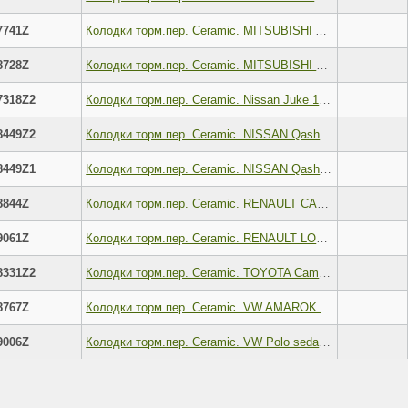
7741Z
Колодки торм.пер. Ceramic. MITSUBISHI ASX Lancer,Outlander 03- CITRO N C4 AIRCROSS DODGE CALIBER JE
8728Z
Колодки торм.пер. Ceramic. MITSUBISHI L200 05- Pagero Sport II 08-
7318Z2
Колодки торм.пер. Ceramic. Nissan Juke 10- , Teana I 03-08, Teana II 08-, Tiida 04- Skyline V35 SUZ
8449Z2
Колодки торм.пер. Ceramic. NISSAN Qashqai J11 13- X-Trail T32 14- , RENAULT Arkana 15- KADJAR (H
8449Z1
Колодки торм.пер. Ceramic. NISSAN Qashqai I J10E 2007-2013 X-Trail II T31 2007-2015, RENAULT Koleos
8844Z
Колодки торм.пер. Ceramic. RENAULT CAPTUR II (HF_) 20- Fluence Megane Scenic 10- Duster 10- SANDER
9061Z
Колодки торм.пер. Ceramic. RENAULT LOGAN II 12 - SANDERO II 16V 14-
8331Z2
Колодки торм.пер. Ceramic. TOYOTA Camry(V40) 06- Camry(V50) 11- , LEXUS ES350 07-
8767Z
Колодки торм.пер. Ceramic. VW AMAROK 2.0 10- FORD Transit 2.2TDCi 2.3 2.4TDCi 07 06-
9006Z
Колодки торм.пер. Ceramic. VW Polo sedan RUS, Skoda Fabia 08.2012- RAPID (NH3, NK3, NK6) 12-