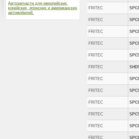
Автозапчасти для европейских,
корейских, японских и американских
FRITEC
SPC
автомобилей.
FRITEC
SPC
FRITEC
SPC
FRITEC
SPC
FRITEC
SPC
FRITEC
SHD
FRITEC
SPC
FRITEC
SPC
FRITEC
SPC
FRITEC
SPC
FRITEC
SPC
FRITEC
SPC