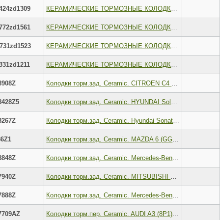
424zd1309
КЕРАМИЧЕСКИЕ ТОРМОЗНЫЕ КОЛОДКИ ЗАД MINI
772zd1561
КЕРАМИЧЕСКИЕ ТОРМОЗНЫЕ КОЛОДКИ ПЕРЕД BMW X3
731zd1523
КЕРАМИЧЕСКИЕ ТОРМОЗНЫЕ КОЛОДКИ ПЕРЕД TOYOTA HILUX
331zd1211
КЕРАМИЧЕСКИЕ ТОРМОЗНЫЕ КОЛОДКИ ПЕРЕД TOYOTA RAV4
8908Z
Колодки торм.зад. Ceramic. CITROEN C4 12- , MAZDA 6 12- , MITSUBISHI ASX Outlander 10- , PEUGEOT 40
8428Z5
Колодки торм.зад. Ceramic. HYUNDAI Solaris ELANTRA V 10- i40 11- SONATA VII (LF) 14- TUCSON (TL,
8267Z
Колодки торм.зад. Ceramic. Hyundai Sonata 17- i20 08- , i30 07-12, ix35 10- , Tuscon 04-10 Kia Sp
86Z1
Колодки торм.зад. Ceramic. MAZDA 6 (GG) (GY) (GH)
8848Z
Колодки торм.зад. Ceramic. Mercedes-Benz GL (X166)12- GLE Coupe (C292) 15- GLS (X166) 15- M (W166)
7940Z
Колодки торм.зад. Ceramic. MITSUBISHI Lancer IX 03-13 Outlander 03-08 DODGE CALIBER 06- JEEP COMP
7888Z
Колодки торм.зад. Ceramic. Mercedes-Benz E(W211) (W212) CLS E S SL-CLASS (C218 C219 X218 A207 W220
7709AZ
Колодки торм.пер. Ceramic. AUDI A3 (8P1) 03-12 SKODA Yeti 09- OCTAVIA II (1Z3) 04-13 VW Caddy 04-