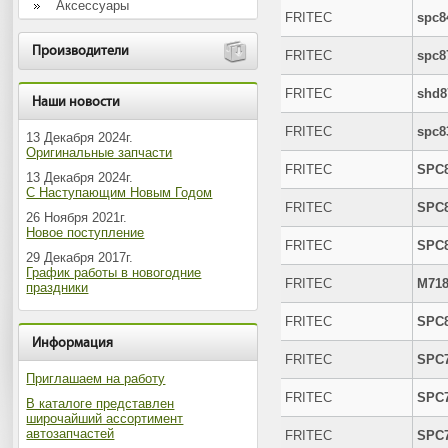
Аксессуары
FRITEC
spc8
Производители
FRITEC
spc8
FRITEC
shd8
Наши новости
FRITEC
spc8
13 Декабря 2024г.
Оригинальные запчасти
FRITEC
SPC
13 Декабря 2024г.
С Наступающим Новым Годом
FRITEC
SPC
26 Ноября 2021г.
Новое поступление
FRITEC
SPC
29 Декабря 2017г.
График работы в новогодние
FRITEC
M71
праздники
FRITEC
SPC
Информация
FRITEC
SPC
Приглашаем на работу
FRITEC
SPC
В каталоге представлен
широчайший ассортимент
автозапчастей
FRITEC
SPC