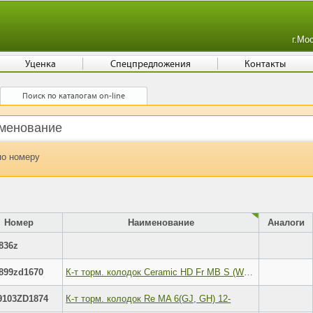
г.Мо
Уценка
Спецпредложения
Контакты
Поиск по каталогам on-line
по номеру
Номер
Наименование
Аналоги
836z
899zd1670
К-т торм. колодок Ceramic HD Fr MB S (W222) 13-
9103ZD1874
К-т торм. колодок Re MA 6(GJ, GH) 12-