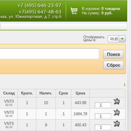
+7 (495) 646-23-97
В корзине:
0 товаров
+7(495) 647-48-63
На сумму:
0 руб.
сква, ул. Южнопортовая, д.7, стр.6
Отображать
RUB
цены в:
1
Склад
Кратн.
Налич.
Срок
Цена
VNT0
1
10
1
443.88
02:10
VNT0
1
1
1
1484.78
02:10
VNT0
1
9
1
400.43
02:10