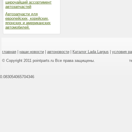
широчайший ассортимент
автозапчастей
Автозапчасти для
европейских, корейских,
японских и американских
автомобилей.
главная
|
наши новости
|
автоновости
|
Каталог Lada Largus
|
условия р
© Copyright 2011 pointparts.ru Все права защищены.
т
0.083054065704346