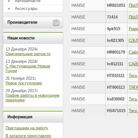
Автозапчасти
HANSE
HR821051
ПЫЛ
Аксессуары
HANSE
71414
ПЫЛ
Производители
HANSE
4pk915
Реме
Наши новости
HANSE
hr821305
13 Декабря 2024г.
HANSE
HR801179
Сайл
Оригинальные запчасти
13 Декабря 2024г.
HANSE
hr812111
С Наступающим Новым
Годом
HANSE
HT810111
Тяга
26 Ноября 2021г.
Новое поступление
HANSE
HT800113
29 Декабря 2017г.
График работы в новогодние
HANSE
hs830002
Тяга
праздники
HANSE
HS871015
Информация
Приглашаем на работу
В каталоге представлен