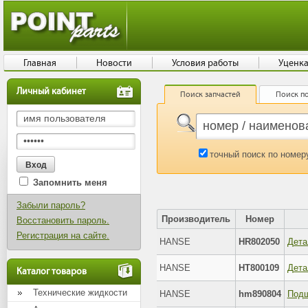
Главная
Новости
Условия работы
Уценк
Личный кабинет
Поиск запчастей
Поиск по
точный поиск по номер
Запомнить меня
Забыли пароль?
Производитель
Номер
Восстановить пароль.
Регистрация на сайте.
HANSE
HR802050
Дета
HANSE
HT800109
Дета
Каталог товаров
Технические жидкости
HANSE
hm890804
Подш