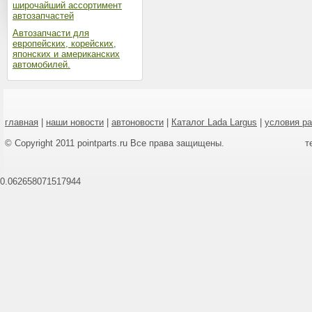
широчайший ассортимент
автозапчастей
Автозапчасти для
европейских, корейских,
японских и американских
автомобилей.
главная
|
наши новости
|
автоновости
|
Каталог Lada Largus
|
условия р
© Copyright 2011 pointparts.ru Все права защищены.
т
0.062658071517944