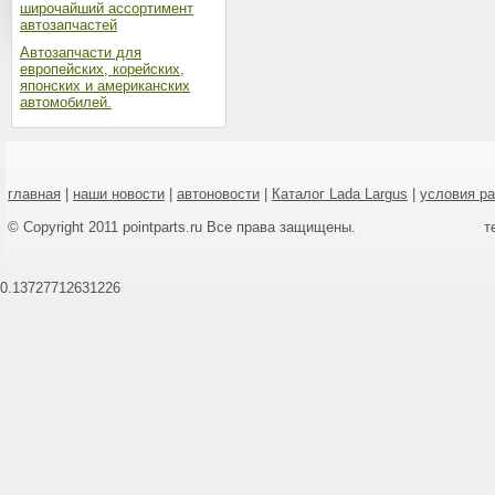
широчайший ассортимент
автозапчастей
Автозапчасти для
европейских, корейских,
японских и американских
автомобилей.
главная
|
наши новости
|
автоновости
|
Каталог Lada Largus
|
условия р
© Copyright 2011 pointparts.ru Все права защищены.
т
0.13727712631226