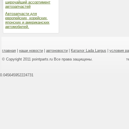
широчайший ассортимент
автозапчастей
Автозапчасти для
европейских, корейских,
японских и американских
автомобилей.
главная
|
наши новости
|
автоновости
|
Каталог Lada Largus
|
условия р
© Copyright 2011 pointparts.ru Все права защищены.
т
0.045645952224731