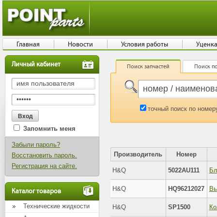
Главная
Новости
Условия работы
Уценк
Личный кабинет
Поиск запчастей
Поиск по
точный поиск по номер
Запомнить меня
Забыли пароль?
Производитель
Номер
Восстановить пароль.
Регистрация на сайте.
H&Q
5022AU111
H&Q
HQ96212027
Каталог товаров
Технические жидкости
H&Q
SP1500