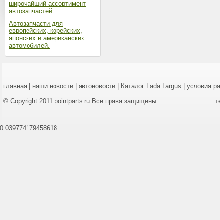
широчайший ассортимент
автозапчастей
Автозапчасти для
европейских, корейских,
японских и американских
автомобилей.
главная
|
наши новости
|
автоновости
|
Каталог Lada Largus
|
условия р
© Copyright 2011 pointparts.ru Все права защищены.
т
0.039774179458618