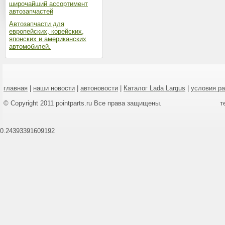
широчайший ассортимент
автозапчастей
Автозапчасти для
европейских, корейских,
японских и американских
автомобилей.
главная
|
наши новости
|
автоновости
|
Каталог Lada Largus
|
условия р
© Copyright 2011 pointparts.ru Все права защищены.
т
0.24393391609192