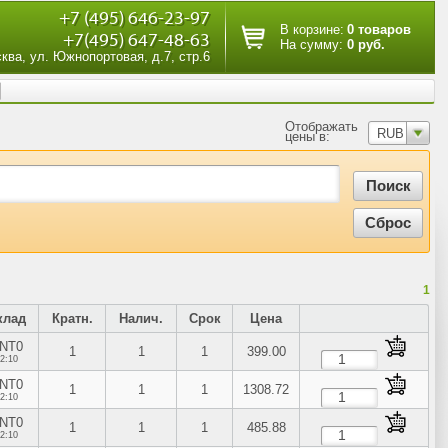
+7 (495) 646-23-97
В корзине:
0 товаров
+7(495) 647-48-63
На сумму:
0 руб.
сква, ул. Южнопортовая, д.7, стр.6
Отображать
RUB
цены в:
1
клад
Кратн.
Налич.
Срок
Цена
NT0
1
1
1
399.00
2:10
NT0
1
1
1
1308.72
2:10
NT0
1
1
1
485.88
2:10