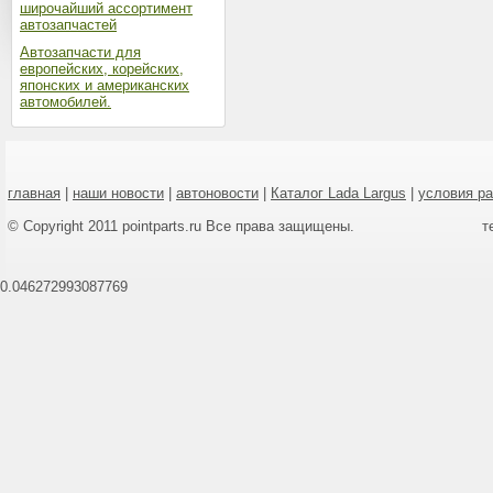
широчайший ассортимент
автозапчастей
Автозапчасти для
европейских, корейских,
японских и американских
автомобилей.
главная
|
наши новости
|
автоновости
|
Каталог Lada Largus
|
условия р
© Copyright 2011 pointparts.ru Все права защищены.
т
0.046272993087769