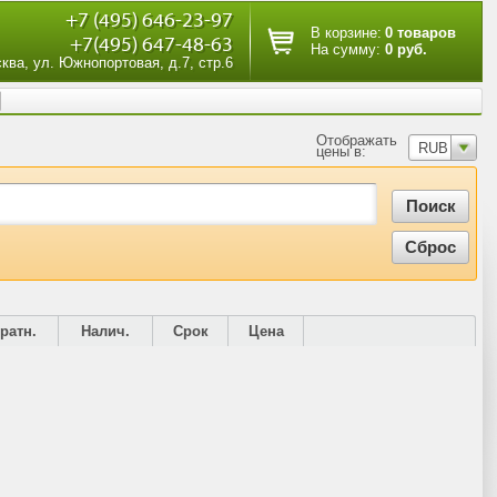
+7 (495) 646-23-97
В корзине:
0 товаров
+7(495) 647-48-63
На сумму:
0 руб.
сква, ул. Южнопортовая, д.7, стр.6
Отображать
RUB
цены в:
ратн.
Налич.
Срок
Цена