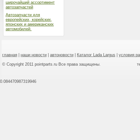
широчайший ассортимент
автозапчастей
Автозапчасти для
европейских, корейских,
японских и американских
автомобилей.
главная
|
наши новости
|
автоновости
|
Каталог Lada Largus
|
условия р
© Copyright 2011 pointparts.ru Все права защищены.
т
0.084470987319946