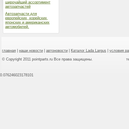
широчайший ассортимент
автозапчастей
Автозапчасти для
европейских, корейских,
японских и американских
автомобилей.
главная
|
наши новости
|
автоновости
|
Каталог Lada Largus
|
условия р
© Copyright 2011 pointparts.ru Все права защищены.
т
0.076246023178101