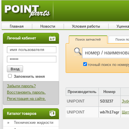
Главная
Новости
Условия работы
Уценк
Личный кабинет
Поиск запчастей
Поиск по
точный поиск по номер
Запомнить меня
Забыли пароль?
Производитель
Номер
Восстановить пароль.
Регистрация на сайте.
UNIPOINT
SD3237
Зуб
UNIPOINT
wb7h17sgr
Каталог товаров
Технические жидкости