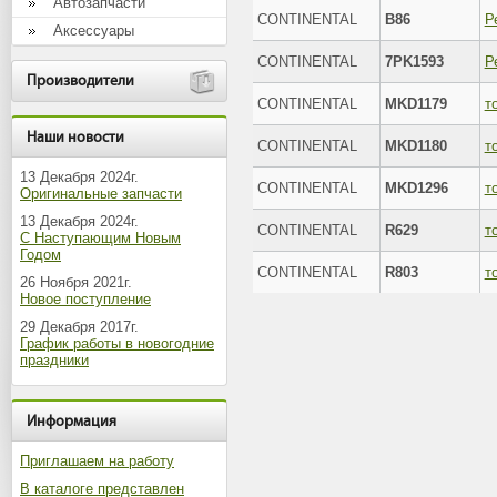
Автозапчасти
CONTINENTAL
B86
Р
Аксессуары
CONTINENTAL
7PK1593
Р
Производители
CONTINENTAL
MKD1179
т
Наши новости
CONTINENTAL
MKD1180
т
13 Декабря 2024г.
CONTINENTAL
MKD1296
т
Оригинальные запчасти
13 Декабря 2024г.
CONTINENTAL
R629
т
С Наступающим Новым
Годом
CONTINENTAL
R803
т
26 Ноября 2021г.
Новое поступление
29 Декабря 2017г.
График работы в новогодние
праздники
Информация
Приглашаем на работу
В каталоге представлен