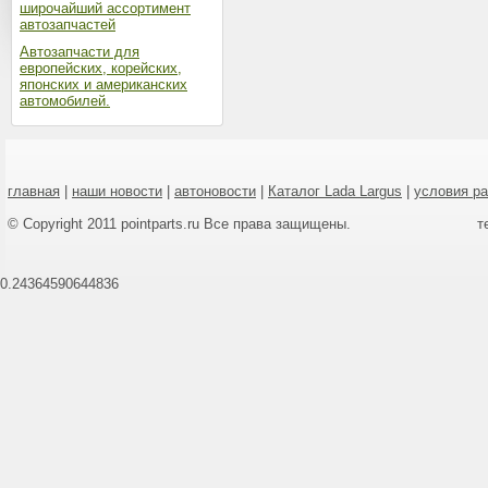
широчайший ассортимент
автозапчастей
Автозапчасти для
европейских, корейских,
японских и американских
автомобилей.
главная
|
наши новости
|
автоновости
|
Каталог Lada Largus
|
условия р
© Copyright 2011 pointparts.ru Все права защищены.
т
0.24364590644836