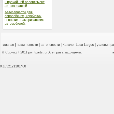
широчайший ассортимент
автозапчастей
Автозапчасти для
европейских, корейских,
японских и американских
автомобилей.
главная
|
наши новости
|
автоновости
|
Каталог Lada Largus
|
условия р
© Copyright 2011 pointparts.ru Все права защищены.
т
0.1032121181488