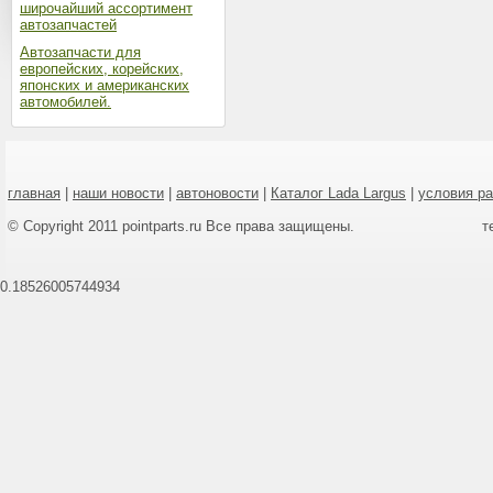
широчайший ассортимент
автозапчастей
Автозапчасти для
европейских, корейских,
японских и американских
автомобилей.
главная
|
наши новости
|
автоновости
|
Каталог Lada Largus
|
условия р
© Copyright 2011 pointparts.ru Все права защищены.
т
0.18526005744934