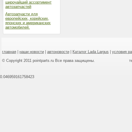
широчайший ассортимент
автозапчастей
Автозапчасти для
европейских, корейских,
японских и американских
автомобилей.
главная
|
наши новости
|
автоновости
|
Каталог Lada Largus
|
условия р
© Copyright 2011 pointparts.ru Все права защищены.
т
0.046959161758423