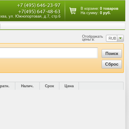
+7 (495) 646-23-97
В корзине:
0 товаров
+7(495) 647-48-63
На сумму:
0 руб.
сква, ул. Южнопортовая, д.7, стр.6
Отображать
RUB
цены в:
ратн.
Налич.
Срок
Цена