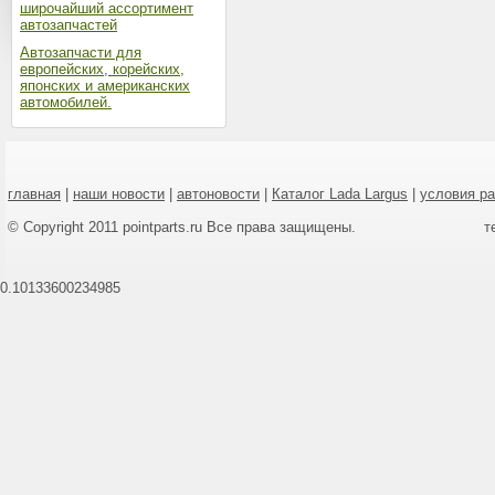
широчайший ассортимент
автозапчастей
Автозапчасти для
европейских, корейских,
японских и американских
автомобилей.
главная
|
наши новости
|
автоновости
|
Каталог Lada Largus
|
условия р
© Copyright 2011 pointparts.ru Все права защищены.
т
0.10133600234985