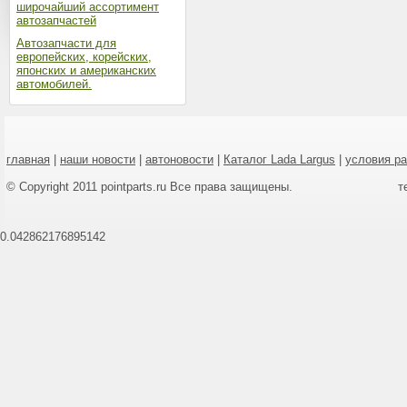
широчайший ассортимент
автозапчастей
Автозапчасти для
европейских, корейских,
японских и американских
автомобилей.
главная
|
наши новости
|
автоновости
|
Каталог Lada Largus
|
условия р
© Copyright 2011 pointparts.ru Все права защищены.
т
0.042862176895142