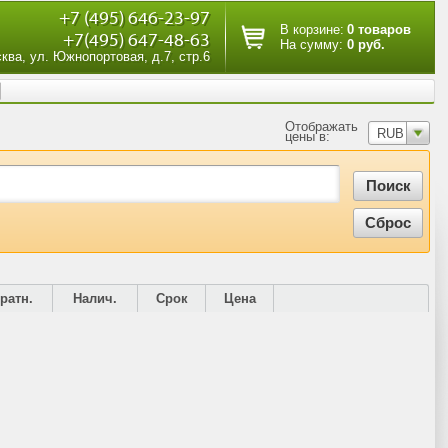
+7 (495) 646-23-97
В корзине:
0 товаров
+7(495) 647-48-63
На сумму:
0 руб.
сква, ул. Южнопортовая, д.7, стр.6
Отображать
RUB
цены в:
ратн.
Налич.
Срок
Цена