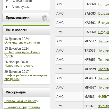
Автозапчасти
AMC
SA9068
Возду
Аксессуары
AMC
SA9083
Возду
Производители
AMC
KA1601
Возду
Наши новости
AMC
SA9060
Возду
13 Декабря 2024г.
AMC
MF5577
Топлив
Оригинальные запчасти
13 Декабря 2024г.
AMC
TF1588
Топлив
С Наступающим Новым
Годом
AMC
HF8955
Топлив
26 Ноября 2021г.
Новое поступление
AMC
MF4559
Топлив
29 Декабря 2017г.
График работы в новогодние
AMC
MF4663
Топлив
праздники
AMC
MF4667
Топлив
Информация
AMC
MA565
ФИЛЬ
Приглашаем на работу
AMC
HF647
В каталоге представлен