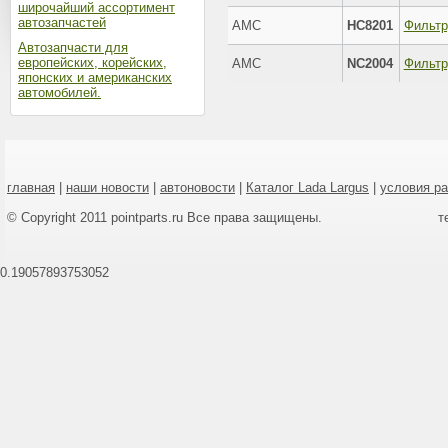
широчайший ассортимент
автозапчастей
AMC
HC8201
Автозапчасти для
европейских, корейских,
AMC
NC2004
японских и американских
автомобилей.
главная
|
наши новости
|
автоновости
|
Каталог Lada Largus
|
условия р
© Copyright 2011 pointparts.ru Все права защищены.
т
0.19057893753052