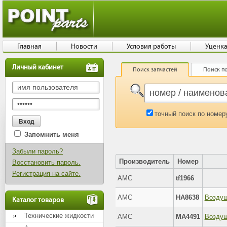
Главная
Новости
Условия работы
Уценк
Личный кабинет
Поиск запчастей
Поиск по
точный поиск по номер
Запомнить меня
Забыли пароль?
Производитель
Номер
Восстановить пароль.
Регистрация на сайте.
AMC
tf1966
AMC
HA8638
Возду
Каталог товаров
Технические жидкости
AMC
MA4491
Возду