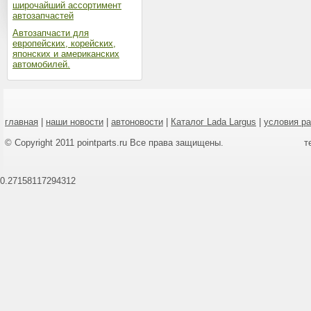
широчайший ассортимент
автозапчастей
Автозапчасти для
европейских, корейских,
японских и американских
автомобилей.
главная
|
наши новости
|
автоновости
|
Каталог Lada Largus
|
условия р
© Copyright 2011 pointparts.ru Все права защищены.
т
0.27158117294312