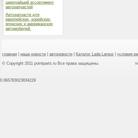
широчайший ассортимент
автозапчастей
Автозапчасти для
европейских, корейских,
японских и американских
автомобилей.
главная
|
наши новости
|
автоновости
|
Каталог Lada Largus
|
условия р
© Copyright 2011 pointparts.ru Все права защищены.
т
0.065783023834229