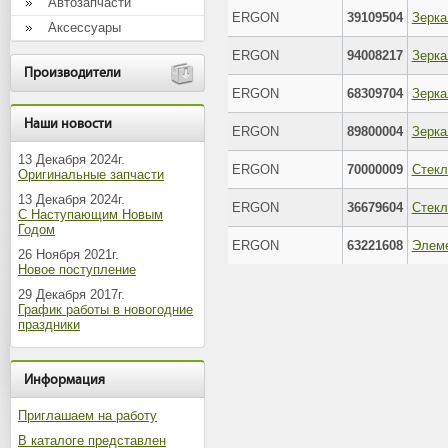
Автозапчасти
ERGON
39109504
Аксессуары
ERGON
94008217
Производители
ERGON
68309704
Наши новости
ERGON
89800004
13 Декабря 2024г.
ERGON
70000009
Оригинальные запчасти
13 Декабря 2024г.
ERGON
36679604
С Наступающим Новым
Годом
ERGON
63221608
26 Ноября 2021г.
Новое поступление
29 Декабря 2017г.
График работы в новогодние
праздники
Информация
Приглашаем на работу
В каталоге представлен