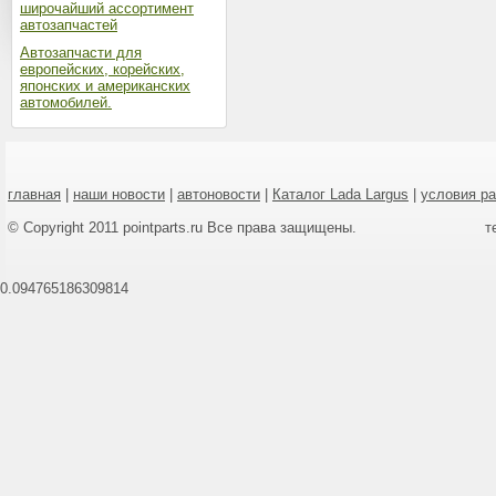
широчайший ассортимент
автозапчастей
Автозапчасти для
европейских, корейских,
японских и американских
автомобилей.
главная
|
наши новости
|
автоновости
|
Каталог Lada Largus
|
условия р
© Copyright 2011 pointparts.ru Все права защищены.
т
0.094765186309814