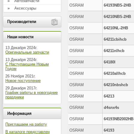
Автозапчасти
OSRAM
64193NBS-2HB
Аксессуары
OSRAM
64210NBS-2HB
Производители
OSRAM
64210NL-2HB
Наши новости
OSRAM
64211cbihcb
13 Декабря 2024г.
OSRAM
64211nlhcb
Оригинальные запчасти
13 Декабря 2024г.
OSRAM
64180l
С Наступающим Новым
Годом
OSRAM
64210allhcb
26 Ноября 2021г.
Новое поступление
OSRAM
64210nbshcb
29 Декабря 2017г.
График работы в новогодние
OSRAM
64213
праздники
OSRAM
d4snx4s
Информация
OSRAM
64193NB2002HB
Приглашаем на работу
OSRAM
64193
В каталоге представлен