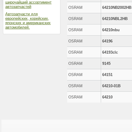
широчайший ассортимент
автозапчастей
OSRAM
64210NB2002HB
Автозапчасти для
европейских, корейских,
OSRAM
64210NBL2HB
японских и американских
автомобилей.
OSRAM
64210nbu
OSRAM
64196
OSRAM
64193clc
OSRAM
9145
OSRAM
64151
OSRAM
64210-01B
OSRAM
64210