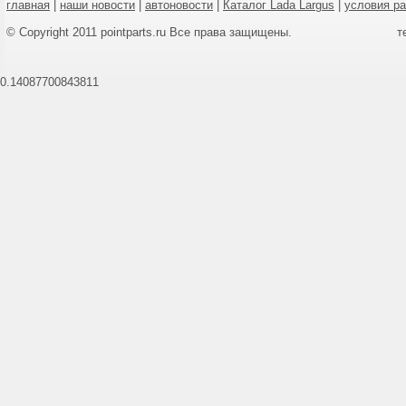
главная
|
наши новости
|
автоновости
|
Каталог Lada Largus
|
условия р
© Copyright 2011 pointparts.ru Все права защищены.
т
0.14087700843811