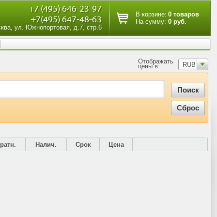
+7 (495) 646-23-97
В корзине:
0 товаров
+7(495) 647-48-63
На сумму:
0 руб.
сква, ул. Южнопортовая, д.7, стр.6
Отображать
RUB
цены в:
ратн.
Налич.
Срок
Цена