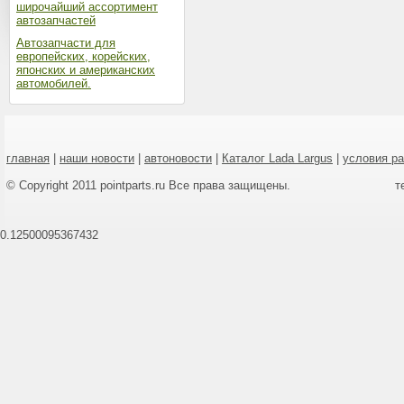
широчайший ассортимент
автозапчастей
Автозапчасти для
европейских, корейских,
японских и американских
автомобилей.
главная
|
наши новости
|
автоновости
|
Каталог Lada Largus
|
условия р
© Copyright 2011 pointparts.ru Все права защищены.
т
0.12500095367432