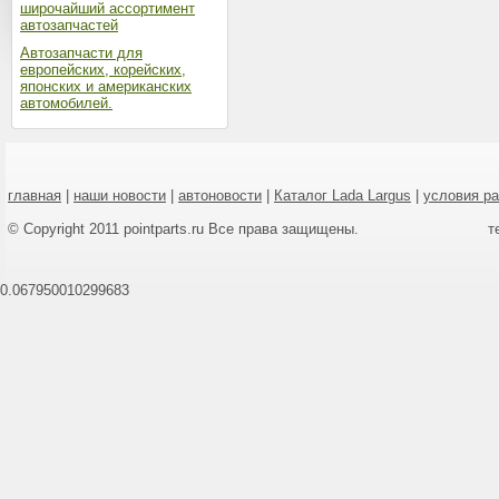
широчайший ассортимент
автозапчастей
Автозапчасти для
европейских, корейских,
японских и американских
автомобилей.
главная
|
наши новости
|
автоновости
|
Каталог Lada Largus
|
условия р
© Copyright 2011 pointparts.ru Все права защищены.
т
0.067950010299683