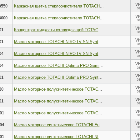
V
B550
Каркасная щетка стеклоочистителя TOTACHI CLASSIC CBB-550 BASIC WIPER BLADE 550мм 22 U-HOOK
08
V
B600
Каркасная щетка стеклоочистителя TOTACHI CLASSIC CBB-600 BASIC WIPER BLADE 600мм 24 U-HOOK
08
V
01
Концентрат жидкости охлаждающей TOTACHI Super Long Life Antifreeze Red 1л
08
V
01
Масло моторное TOTACHI NIRO LV SN Synthetic 5W-30 синтетическое 1 л 19901
08
V
04
Масло моторное TOTACHI NIRO LV SN Synthetic 5W-30 синтетическое 4 л 19904
08
V
04
Масло моторное TOTACHI Optima PRO Semi-Synthetic 5W30 полусинтетическое 4 л 1C504
08
V
01
Масло моторное TOTACHI Optima PRO Synthetic 5W-40 синтетическое 1 л 1C601
08
V
20
Масло моторное полусинтетическое TOTACHI Eco Gasoline SAE 5W- 30 API SN CF 20л
08
V
01
Масло моторное полусинтетическое TOTACHI NIRO LV SEMI-SYNTHETIC SAE 5W-30 API SP 1л
08
V
01
Масло моторное полусинтетическое TOTACHI NIRO OPTIMA PRO SEMI- SYNTHETIC SL CF 10W-40 1л
08
V
04
Масло моторное синтетическое TOTACHI EuroDrive Pro LL Fully Synthetic SAE 5W-30 API SN, ACEA C3 4л
08
V
01
Масло моторное синтетическое TOTACHI NIRO HD SYNTHETIC SAE 5W-40 API CI-4 SL, ACEA E7 1л
08