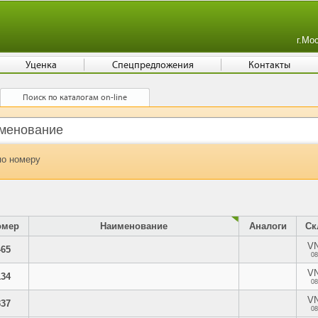
г.Мо
Уценка
Спецпредложения
Контакты
Поиск по каталогам on-line
по номеру
омер
Наименование
Аналоги
Ск
V
465
08
V
134
08
V
337
08