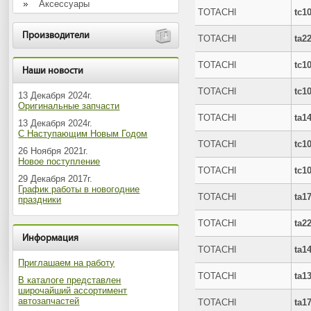
Аксессуары
TOTACHI
tc1
Производители
TOTACHI
ta2
TOTACHI
tc1
Наши новости
TOTACHI
tc1
13 Декабря 2024г.
Оригинальные запчасти
TOTACHI
ta1
13 Декабря 2024г.
С Наступающим Новым Годом
TOTACHI
tc1
26 Ноября 2021г.
Новое поступление
TOTACHI
tc1
29 Декабря 2017г.
График работы в новогодние
TOTACHI
ta1
праздники
TOTACHI
ta2
Информация
TOTACHI
ta1
Приглашаем на работу
TOTACHI
ta1
В каталоге представлен
широчайший ассортимент
автозапчастей
TOTACHI
ta1