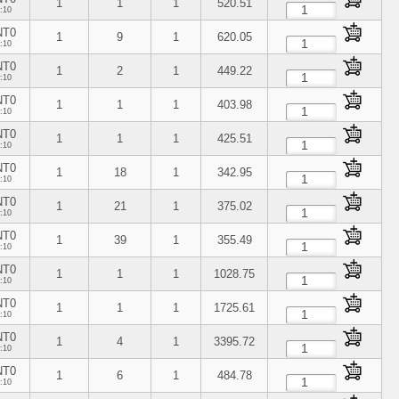
1
1
1
520.51
:10
NT0
1
9
1
620.05
:10
NT0
1
2
1
449.22
:10
NT0
1
1
1
403.98
:10
NT0
1
1
1
425.51
:10
NT0
1
18
1
342.95
:10
NT0
1
21
1
375.02
:10
NT0
1
39
1
355.49
:10
NT0
1
1
1
1028.75
:10
NT0
1
1
1
1725.61
:10
NT0
1
4
1
3395.72
:10
NT0
1
6
1
484.78
:10