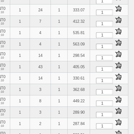
:10
NT0
1
24
1
333.07
:10
NT0
1
7
1
412.32
:10
NT0
1
4
1
535.81
:10
NT0
1
4
1
563.09
:10
NT0
1
14
1
298.54
:10
NT0
1
43
1
405.05
:10
NT0
1
14
1
330.61
:10
NT0
1
3
1
362.68
:10
NT0
1
8
1
449.22
:10
NT0
1
3
1
289.90
:10
NT0
1
2
1
287.84
:10
NT0