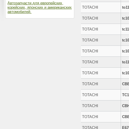
Автозапчасти для европейских,
корейских, японских и американских
TOTACHI
to1
автомобилей.
TOTACHI
tc1
TOTACHI
tc1
TOTACHI
tc1
TOTACHI
tc1
TOTACHI
to1
TOTACHI
tc1
TOTACHI
CB
TOTACHI
TC1
TOTACHI
CB
TOTACHI
CB
TOTACHI
E67