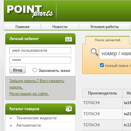
Главная
Новости
Условия работы
Личный кабинет
Поиск запчастей
точный поиск 
Запомнить меня
Забыли пароль? Восстановить
пароль.
Производитель
Н
Регистрация на сайте.
TOTACHI
ta1
Каталог товаров
TOTACHI
ta2
Технические жидкости
TOTACHI
tc1
Автозапчасти