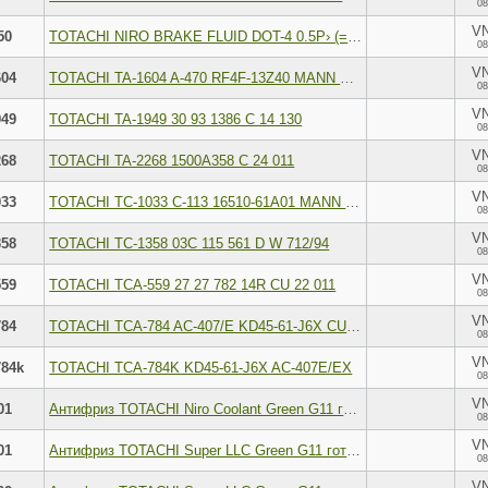
08
V
50
TOTACHI NIRO BRAKE FLUID DOT-4 0.5Р› (= 0,455РљР“)
08
V
604
TOTACHI TA-1604 A-470 RF4F-13Z40 MANN C 3233
08
V
949
TOTACHI TA-1949 30 93 1386 C 14 130
08
V
268
TOTACHI TA-2268 1500A358 C 24 011
08
V
033
TOTACHI TC-1033 C-113 16510-61A01 MANN W 610/1
08
V
358
TOTACHI TC-1358 03C 115 561 D W 712/94
08
V
559
TOTACHI TCA-559 27 27 782 14R CU 22 011
08
V
784
TOTACHI TCA-784 AC-407/E KD45-61-J6X CU 24 009
08
V
784k
TOTACHI TCA-784K KD45-61-J6X AC-407E/EX
08
V
01
Антифриз TOTACHI Niro Coolant Green G11 готовый -40C зеленый 1 кг 4589904526800
08
V
01
Антифриз TOTACHI Super LLC Green G11 готовый -40C зеленый 1 л 4589904520518
08
V