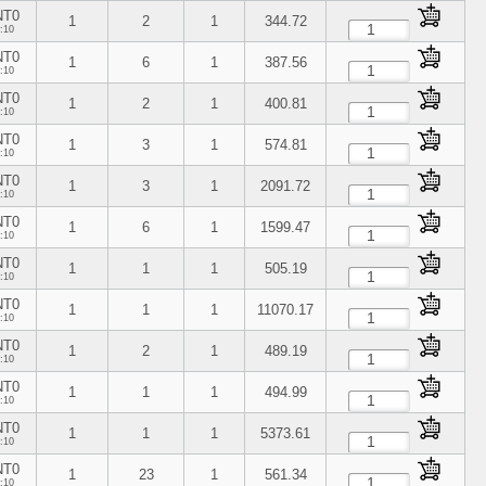
NT0
1
2
1
344.72
:10
NT0
1
6
1
387.56
:10
NT0
1
2
1
400.81
:10
NT0
1
3
1
574.81
:10
NT0
1
3
1
2091.72
:10
NT0
1
6
1
1599.47
:10
NT0
1
1
1
505.19
:10
NT0
1
1
1
11070.17
:10
NT0
1
2
1
489.19
:10
NT0
1
1
1
494.99
:10
NT0
1
1
1
5373.61
:10
NT0
1
23
1
561.34
:10