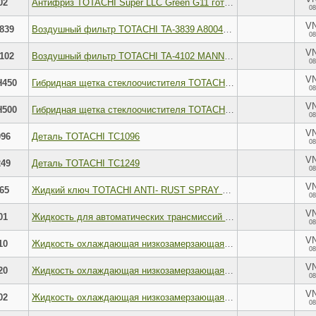
02
Антифриз TOTACHI Super LLC Green G11 готовый -40C зеленый 2 л 4589904520525
08
V
839
Воздушный фильтр TOTACHI TA-3839 A8004 V 17220R5AA00
08
V
102
Воздушный фильтр TOTACHI TA-4102 MANN C 26 048
08
V
H450
Гибридная щетка стеклоочистителя TOTACHI CLASSIC CBH-450 HYBRID WIPER BLADE 465мм 18 U-HOOK
08
V
H500
Гибридная щетка стеклоочистителя TOTACHI CLASSIC CBH-500 HYBRID WIPER BLADE 515мм 20 U-HOOK
08
V
096
Деталь TOTACHI TC1096
08
V
249
Деталь TOTACHI TC1249
08
V
65
Жидкий ключ TOTACHI ANTI- RUST SPRAY 650мл
08
V
01
Жидкость для автоматических трансмиссий TOTACHI ATF Multi-Vehicle 1л
08
V
10
Жидкость охлаждающая низкозамерзающая TOTACHI Extended LIfe Coolant Red - 40C 10л
08
V
20
Жидкость охлаждающая низкозамерзающая TOTACHI Extended Life Coolant Yellow -40C 20л
08
V
02
Жидкость охлаждающая низкозамерзающая TOTACHI Extended Life Coolant Yellow -40C 2л
08