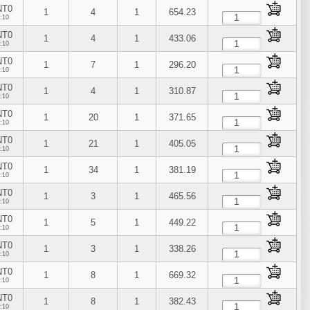
NT0
1
4
1
654.23
:10
NT0
1
4
1
433.06
:10
NT0
1
7
1
296.20
:10
NT0
1
4
1
310.87
:10
NT0
1
20
1
371.65
:10
NT0
1
21
1
405.05
:10
NT0
1
34
1
381.19
:10
NT0
1
3
1
465.56
:10
NT0
1
5
1
449.22
:10
NT0
1
3
1
338.26
:10
NT0
1
8
1
669.32
:10
NT0
1
8
1
382.43
:10