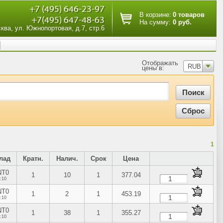
+7 (495) 646-23-97
В корзине:
0 товаров
+7(495) 647-48-63
На сумму:
0 руб.
сква, ул. Южнопортовая, д.7, стр.6
Отображать
RUB
цены в:
1
лад
Кратн.
Налич.
Срок
Цена
NT0
1
10
1
377.04
:10
NT0
1
2
1
453.19
:10
NT0
1
38
1
355.27
:10