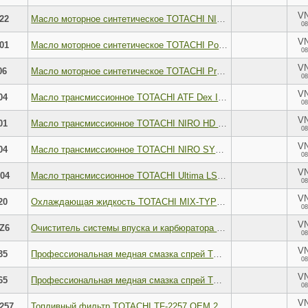
V
22
Масло моторное синтетическое TOTACHI NIRO HD SYNTHETIC SAE 5W-40 API CI-4 SL, ACEA E7 205л
08
V
01
Масло моторное синтетическое TOTACHI PowerDrive Fully Synthetic SAE 5W- 30 JASO DL-1 1л
08
V
06
Масло моторное синтетическое TOTACHI Premium Diesel Fully Synthetic SAE 5W- 40 API CJ-4 SN 6л
08
V
04
Масло трансмиссионное TOTACHI ATF Dex III 4 л 21204
08
V
01
Масло трансмиссионное TOTACHI NIRO HD EURO SYN-GEAR SAE 75W-90 GL-4, GL-5 1л
08
V
04
Масло трансмиссионное TOTACHI NIRO SYN-GEAR SAE 75W-90 GL-4, GL-5 4л
08
V
04
Масло трансмиссионное TOTACHI Ultima LSD Syn-Gear SAE 75W-90 GL-5 4л
08
V
20
Охлаждающая жидкость TOTACHI MIX-TYPE COOLANT Pink -40C G12evo 20кг
08
V
Z6
Очиститель системы впуска и карбюратора TOTACHI AIR INTAKE AND CARB CLEANER 650мл
08
V
35
Профессиональная медная смазка спрей TOTACHI COPPER GREASE SPRAY 335мл
08
V
65
Профессиональная медная смазка спрей TOTACHI COPPER GREASE SPRAY 650мл
08
V
257
Топливный фильтр TOTACHI TF-2257 OEM 2013021700