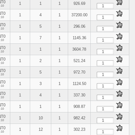
NT0
1
1
1
926.69
:10
NT0
1
4
1
37200.00
:10
NT0
1
5
1
296.06
:10
NT0
1
7
1
1145.36
:10
NT0
1
1
1
3604.78
:10
NT0
1
2
1
521.24
:10
NT0
1
5
1
972.70
:10
NT0
1
3
1
1124.50
:10
NT0
1
4
1
337.30
:10
NT0
1
1
1
908.87
:10
NT0
1
10
1
982.42
:10
NT0
1
12
1
302.23
:10