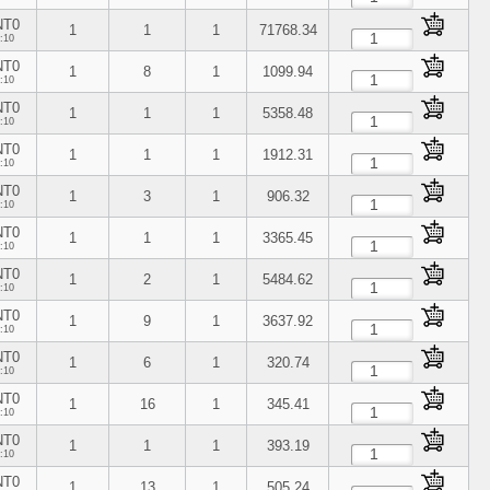
NT0
1
1
1
71768.34
:10
NT0
1
8
1
1099.94
:10
NT0
1
1
1
5358.48
:10
NT0
1
1
1
1912.31
:10
NT0
1
3
1
906.32
:10
NT0
1
1
1
3365.45
:10
NT0
1
2
1
5484.62
:10
NT0
1
9
1
3637.92
:10
NT0
1
6
1
320.74
:10
NT0
1
16
1
345.41
:10
NT0
1
1
1
393.19
:10
NT0
1
13
1
505.24