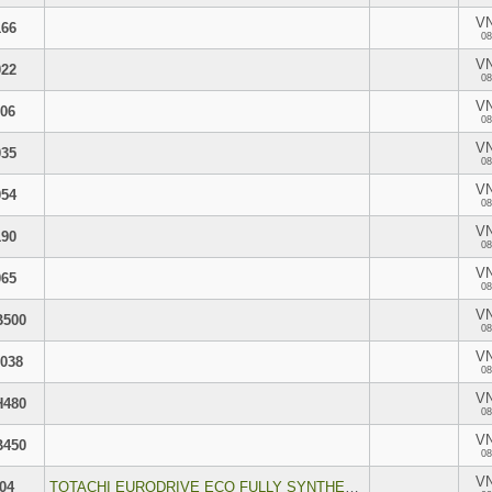
V
166
08
V
022
08
V
106
08
V
035
08
V
054
08
V
190
08
V
065
08
V
B500
08
V
038
08
V
H480
08
V
B450
08
V
04
TOTACHI EURODRIVE ECO FULLY SYNTHETIC 5W-40 API SP