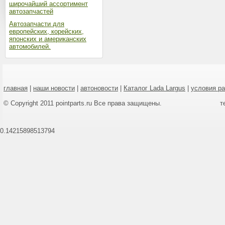
широчайший ассортимент
автозапчастей
Автозапчасти для
европейских, корейских,
японских и американских
автомобилей.
главная
|
наши новости
|
автоновости
|
Каталог Lada Largus
|
условия р
© Copyright 2011 pointparts.ru Все права защищены.
т
0.14215898513794