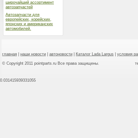
широчайший ассортимент
автозапчастей
Автозапчасти для
европейских, корейских,
японских и американских
автомобилей.
главная
|
наши новости
|
автоновости
|
Каталог Lada Largus
|
условия р
© Copyright 2011 pointparts.ru Все права защищены.
т
0.031415939331055