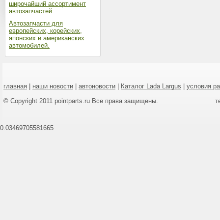
широчайший ассортимент
автозапчастей
Автозапчасти для
европейских, корейских,
японских и американских
автомобилей.
главная
|
наши новости
|
автоновости
|
Каталог Lada Largus
|
условия р
© Copyright 2011 pointparts.ru Все права защищены.
т
0.03469705581665