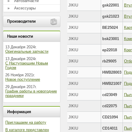
Автозапчасти
JIKIU
gsk22001
Аксессуары
JIKIU
gsk21023
Втул
Производители
JIKIU
BE25024
Кар
Наши новости
JIKIU
bsk23001
13 Декабря 2024г.
JIKIU
ep22018
Оригинальные запчасти
13 Декабря 2024г.
JIKIU
rb29005
С Наступающим Новым
Годом
JIKIU
HWB28003
Подш
26 Ноября 2021г.
Новое поступление
JIKIU
HWB21007
Подш
29 Декабря 2017г.
График работы в новогодние
JIKIU
cd23049
Пыл
праздники
JIKIU
cd22075
Пыл
Информация
JIKIU
CD21094
Пыл
Приглашаем на работу
JIKIU
CD14011
В каталоге представлен