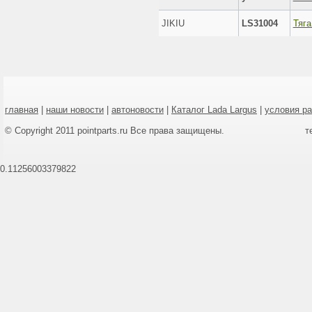
JIKIU
LS31004
Тяга
главная
|
наши новости
|
автоновости
|
Каталог Lada Largus
|
условия р
© Copyright 2011 pointparts.ru Все права защищены.
т
0.11256003379822