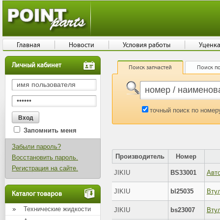
Главная
Новости
Условия работы
Уценк
Личный кабинет
Поиск запчастей
Поиск по
точный поиск по номер
Запомнить меня
Забыли пароль?
Производитель
Номер
Восстановить пароль.
Регистрация на сайте.
JIKIU
BS33001
JIKIU
bl25035
Каталог товаров
Технические жидкости
JIKIU
bs23007
Втул