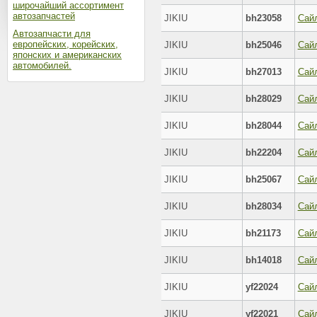
широчайший ассортимент
автозапчастей
JIKIU
bh23058
Сай
Автозапчасти для
европейских, корейских,
JIKIU
bh25046
Сай
японских и американских
автомобилей.
JIKIU
bh27013
Сай
JIKIU
bh28029
Сай
JIKIU
bh28044
Сай
JIKIU
bh22204
Сай
JIKIU
bh25067
Сай
JIKIU
bh28034
Сай
JIKIU
bh21173
Сай
JIKIU
bh14018
Сай
JIKIU
yf22024
Сай
JIKIU
yf22021
Сай