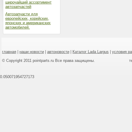
широчайший ассортимент
автозапчастей
Автозапчасти для
европейских, корейских,
японских и американских
автомобилей.
главная
|
наши новости
|
автоновости
|
Каталог Lada Largus
|
условия р
© Copyright 2011 pointparts.ru Все права защищены.
т
0.050071954727173