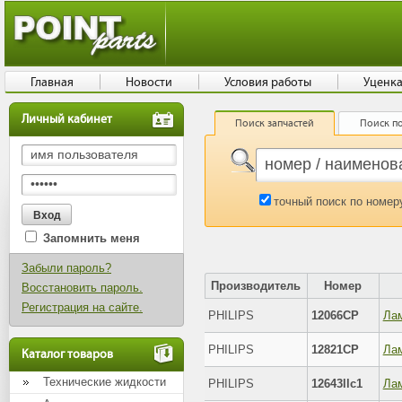
Главная
Новости
Условия работы
Уценк
Личный кабинет
Поиск запчастей
Поиск по
точный поиск по номер
Запомнить меня
Забыли пароль?
Производитель
Номер
Восстановить пароль.
Регистрация на сайте.
PHILIPS
12066CP
Ла
PHILIPS
12821CP
Ла
Каталог товаров
Технические жидкости
PHILIPS
12643llc1
Ла