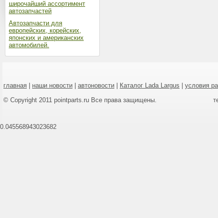
широчайший ассортимент
автозапчастей
Автозапчасти для
европейских, корейских,
японских и американских
автомобилей.
главная
|
наши новости
|
автоновости
|
Каталог Lada Largus
|
условия р
© Copyright 2011 pointparts.ru Все права защищены.
т
0.045568943023682