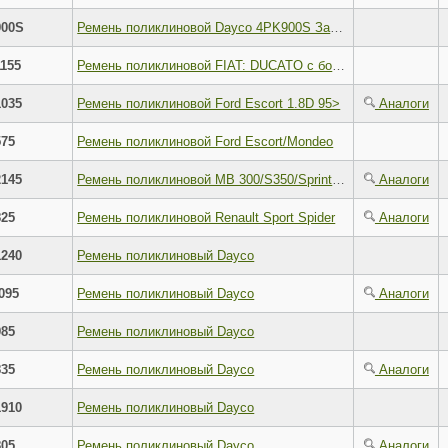
900S
Ремень поликлиновой Dayco 4PK900S Замена 4PK900
155
Ремень поликлиновой FIAT: DUCATO c бортовой платформой/ходовая часть (230) = 1.9 D/1.9 TD= (94 - 02) , DUCATO автобус (230) = 1.9 D/1.9 TD= (94 - 02) , DUCATO фургон (230
035
Ремень поликлиновой Ford Escort 1.8D 95>
Аналоги
75
Ремень поликлиновой Ford Escort/Mondeo
145
Ремень поликлиновой MB 300/S350/Sprinter 2,9D/3,0D/3,4D 85-01 / VW LT 2,5D 96-06 / Alfa Romeo 159/Brera/Spider 3,2 05-
Аналоги
25
Ремень поликлиновой Renault Sport Spider
Аналоги
240
Ремень поликлиновый Dayco
095
Ремень поликлиновый Dayco
Аналоги
85
Ремень поликлиновый Dayco
35
Ремень поликлиновый Dayco
Аналоги
910
Ремень поликлиновый Dayco
05
Ремень поликлиновый Dayco
Аналоги