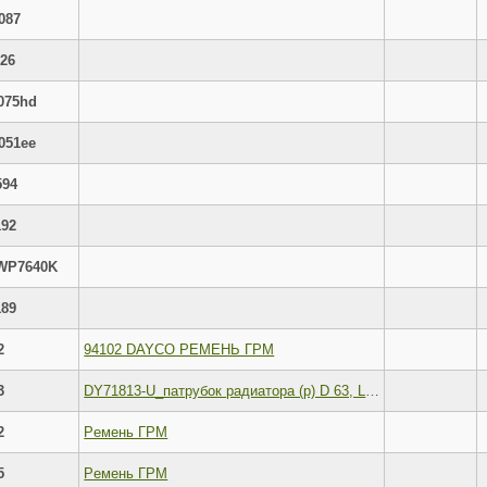
087
126
075hd
051ee
594
192
WP7640K
189
2
94102 DAYCO РЕМЕНЬ ГРМ
3
DY71813-U_патрубок радиатора (р) D 63, L 254 нижний, к двиг.1 изгиб 90грINTERN 9400
2
Pемень ГРМ
5
Pемень ГРМ