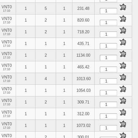
VNT0
1
5
1
231.48
17:10
VNT0
1
2
1
820.60
17:10
VNT0
1
2
1
718.20
17:10
VNT0
1
1
1
435.71
17:10
VNT0
1
2
1
1134.00
17:10
VNT0
1
1
1
465.42
17:10
VNT0
1
4
1
1013.60
17:10
VNT0
1
1
1
1054.03
17:10
VNT0
1
2
1
309.71
17:10
VNT0
1
1
1
312.00
17:10
VNT0
1
1
1
1073.02
17:10
VNT0
1
2
1
300.01