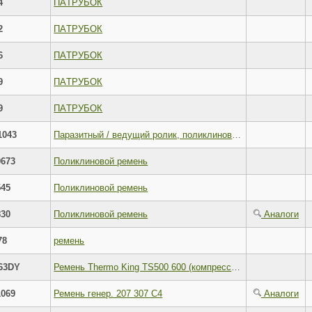
4
ПAТРУБОК
2
ПAТРУБОК
6
ПAТРУБОК
9
ПAТРУБОК
9
ПAТРУБОК
1043
Паразитный / ведущий ролик, поликлиновой ремень
673
Поликлиновой ремень
45
Поликлиновой ремень
30
Поликлиновой ремень
Аналоги
78
ремень
63DY
Ремень Thermo King TS500 600 (компрессора) (DAYCO)
069
Ремень генер. 207 307 C4
Аналоги