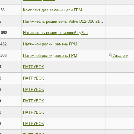
038
Комплект для замены цепи ГРМ
6
Натяжитель ремня вент. Volvo D12-D16 21145261 20491753
1098
Натяжитель ремня, клиновой зубча
432
Натяжной ролик, ремень ГРМ
308
Натяжной ролик, ремень ГРМ
Аналоги
4
ПAТРУБОК
8
ПAТРУБОК
8
ПAТРУБОК
0
ПAТРУБОК
0
ПAТРУБОК
6
ПAТРУБОК