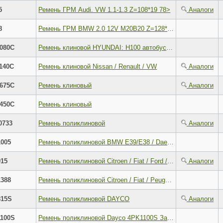
5
Ремень ГРМ Audi. VW 1.1-1.3 Z=108*19 78>
Аналоги
8
Ремень ГРМ BMW 2.0 12V M20B20 Z=128*25 76>
080C
Ремень клиновой HYUNDAI: H100 автобус (P) = 2.5 D= (93 - 04) , H100 фургон = 2.5 D= (93 - 04) TOYOTA: LAND CRUISER (BJ4_) = 4.0 D (HJ47_V)/4.2 (FJ40_V, FJ43_, FJ4
140C
Ремень клиновой Nissan / Renault / VW
Аналоги
675C
Ремень клиновый
Аналоги
450C
Ремень клиновый
0733
Ремень поликлиновой
Аналоги
005
Ремень поликлиновой BMW E39/E38 / Daewoo Espero/Lanos/Nexia / Range Rover
15
Ремень поликлиновой Citroen / Fiat / Ford / Honda / Peugeot
Аналоги
388
Ремень поликлиновой Citroen / Fiat / Peugeot
815S
Ремень поликлиновой DAYCO
Аналоги
100S
Ремень поликлиновой Dayco 4PK1100S Замена 4PK1100