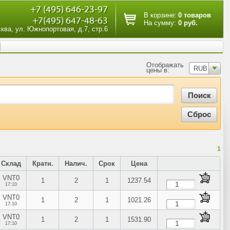
+7 (495) 646-23-97
В корзине:
0 товаров
+7(495) 647-48-63
На сумму:
0 руб.
сква, ул. Южнопортовая, д.7, стр.6
Отображать
RUB
цены в:
1
Склад
Кратн.
Налич.
Срок
Цена
VNT0
1
2
1
1237.54
17:10
VNT0
1
2
1
1021.26
17:10
VNT0
1
2
1
1531.90
17:10