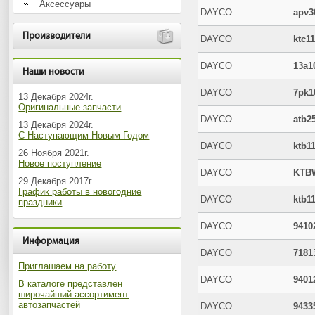
Аксессуары
DAYCO
apv3
Производители
DAYCO
ktc1
DAYCO
13a1
Наши новости
DAYCO
7pk1
13 Декабря 2024г.
Оригинальные запчасти
DAYCO
atb2
13 Декабря 2024г.
С Наступающим Новым Годом
DAYCO
ktb1
26 Ноября 2021г.
Новое поступление
DAYCO
KTB
29 Декабря 2017г.
График работы в новогодние
DAYCO
ktb1
праздники
DAYCO
9410
Информация
DAYCO
7181
Приглашаем на работу
DAYCO
9401
В каталоге представлен
широчайший ассортимент
автозапчастей
DAYCO
9433