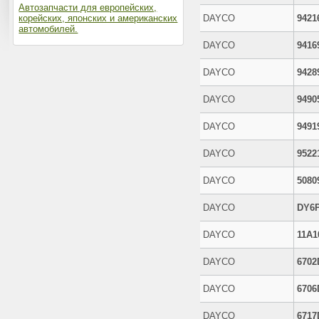
Автозапчасти для европейских,
корейских, японских и американских
DAYCO
9421
автомобилей.
DAYCO
9416
DAYCO
9428
DAYCO
9490
DAYCO
9491
DAYCO
9522
DAYCO
5080
DAYCO
DY6
DAYCO
11A1
DAYCO
6702
DAYCO
6706
DAYCO
6717