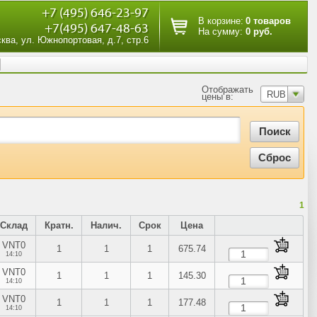
+7 (495) 646-23-97
В корзине:
0 товаров
+7(495) 647-48-63
На сумму:
0 руб.
сква, ул. Южнопортовая, д.7, стр.6
Отображать
RUB
цены в:
1
Склад
Кратн.
Налич.
Срок
Цена
VNT0
1
1
1
675.74
14:10
VNT0
1
1
1
145.30
14:10
VNT0
1
1
1
177.48
14:10