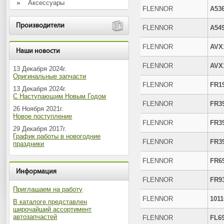
Аксессуары
FLENNOR
A53
Производители
FLENNOR
A54
FLENNOR
AVX
Наши новости
FLENNOR
AVX
13 Декабря 2024г.
Оригинальные запчасти
FLENNOR
FR1
13 Декабря 2024г.
С Наступающим Новым Годом
FLENNOR
FR3
26 Ноября 2021г.
Новое поступление
FLENNOR
FR3
29 Декабря 2017г.
График работы в новогодние
FLENNOR
FR3
праздники
FLENNOR
FR6
Информация
FLENNOR
FR9
Приглашаем на работу
FLENNOR
1011
В каталоге представлен
широчайший ассортимент
автозапчастей
FLENNOR
FL6