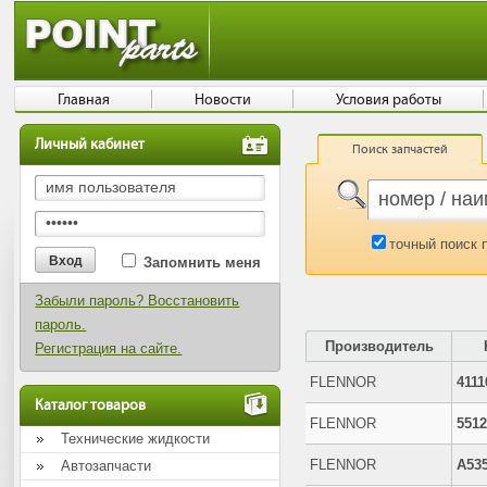
Главная
Новости
Условия работы
Личный кабинет
Поиск запчастей
точный поиск 
Запомнить меня
Забыли пароль? Восстановить
пароль.
Производитель
Регистрация на сайте.
FLENNOR
411
Каталог товаров
FLENNOR
551
Технические жидкости
FLENNOR
A53
Автозапчасти