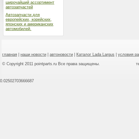
широчайший ассортимент
автозапчастей
Автозапчасти для
европейских, корейских,
японских и американских
автомобилей.
главная
|
наши новости
|
автоновости
|
Каталог Lada Largus
|
условия р
© Copyright 2011 pointparts.ru Все права защищены.
т
0.02502703666687