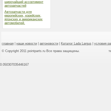
широчайший ассортимент
автозапчастей
Автозапчасти для
европейских, корейских,
японских и американских
автомобилей.
главная
|
наши новости
|
автоновости
|
Каталог Lada Largus
|
условия р
© Copyright 2011 pointparts.ru Все права защищены.
т
0.050307035446167