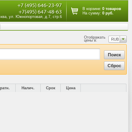
+7 (495) 646-23-97
В корзине:
0 товаров
+7(495) 647-48-63
На сумму:
0 руб.
сква, ул. Южнопортовая, д.7, стр.6
Отображать
RUB
цены в:
ратн.
Налич.
Срок
Цена