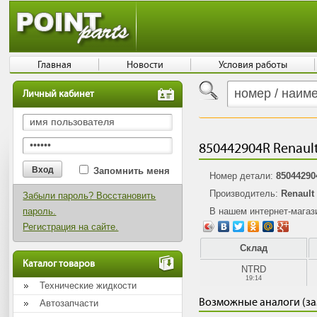
Главная
Новости
Условия работы
Личный кабинет
850442904R Renaul
Запомнить меня
Номер детали:
8504429
Производитель:
Renault
Забыли пароль? Восстановить
пароль.
В нашем интернет-мага
Регистрация на сайте.
Склад
Каталог товаров
NTRD
19:14
Технические жидкости
Возможные аналоги (з
Автозапчасти