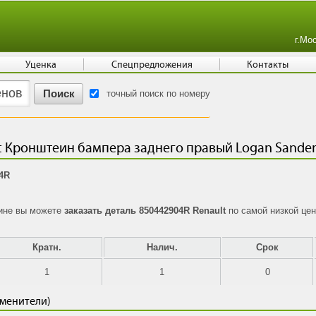
г.Мо
Уценка
Спецпредложения
Контакты
точный поиск по номеру
t Кронштеин бампера заднего правый Logan Sander
04R
зине вы можете
заказать деталь 850442904R Renault
по самой низкой цен
Кратн.
Налич.
Срок
1
1
0
аменители)